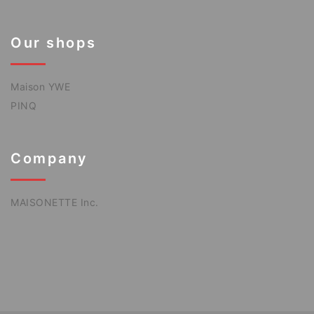
Our shops
Maison YWE
PINQ
Company
MAISONETTE Inc.