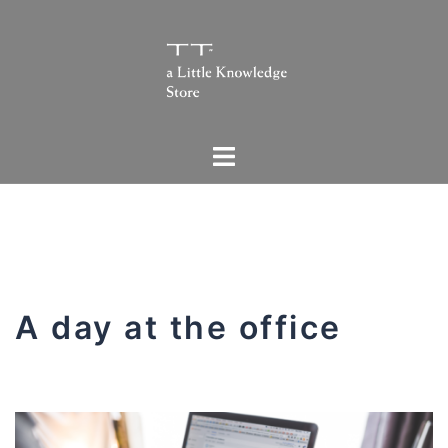
コ
ン
テ
ン
ツ
ト
へ
グ
ス
ル
キ
メ
ッ
ニ
プ
ュ
A day at the office
ー